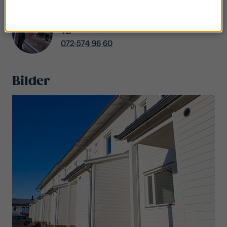
Fredrik Törnqvist
VD
072-574 96 60
Bilder