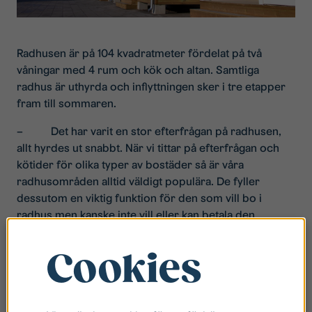
Radhusen är på 104 kvadratmeter fördelat på två
våningar med 4 rum och kök och altan. Samtliga
radhus är uthyrda och inflyttningen sker i tre etapper
fram till sommaren.
– Det har varit en stor efterfrågan på radhusen,
allt hyrdes ut snabbt. När vi tittar på efterfrågan och
kötider för olika typer av bostäder så är våra
radhusområden alltid väldigt populära. De fyller
dessutom en viktig funktion för den som vill bo i
radhus men kanske inte vill eller kan betala den
kontantinsats som krävs vid köp. Därför känns det
riktigt bra att kunna erbjuda Linköpingsborna nya
Cookies
hyresradhus i Ekängen. Att vi dessutom har kunnat
använda Sveriges Allmännyttas ramupphandlade
kombohus innebär att vi kunnat pressa både byggtid