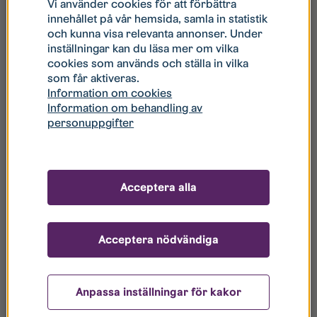
och pris, säger Fredrik Törnqvist, vd på Stångåstaden.
Vi använder cookies för att förbättra
innehållet på vår hemsida, samla in statistik
Fakta
och kunna visa relevanta annonser. Under
inställningar kan du läsa mer om vilka
cookies som används och ställa in vilka
Totalt byggs 38 radhus i tre etapper
som får aktiveras.
Radhusen är på 104 kvm fördelat på två våningar
Information om cookies
med 4 rum och kök
Information om behandling av
personuppgifter
Kombohusen är ramupphandlade via Sveriges
Allmännytta och har kommit till som ett sätt att
bygga bostäder som kortar tiden och minskar
kostnaden för att bygga.
Acceptera alla
Husen kan enkelt förklarat sättas ihop som ett
legosystem med stor variation i höjd, bredd, färg
och form.
Acceptera nödvändiga
Radhusen har byggts av Götenehus
Anpassa inställningar för kakor
Kontakter