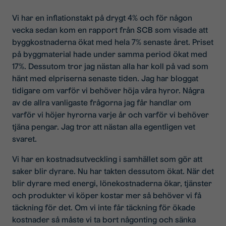
Vi har en inflationstakt på drygt 4% och för någon
vecka sedan kom en rapport från SCB som visade att
byggkostnaderna ökat med hela 7% senaste året. Priset
på byggmaterial hade under samma period ökat med
17%. Dessutom tror jag nästan alla har koll på vad som
hänt med elpriserna senaste tiden. Jag har bloggat
tidigare om varför vi behöver höja våra hyror. Några
av de allra vanligaste frågorna jag får handlar om
varför vi höjer hyrorna varje år och varför vi behöver
tjäna pengar. Jag tror att nästan alla egentligen vet
svaret.
Vi har en kostnadsutveckling i samhället som gör att
saker blir dyrare. Nu har takten dessutom ökat. När det
blir dyrare med energi, lönekostnaderna ökar, tjänster
och produkter vi köper kostar mer så behöver vi få
täckning för det. Om vi inte får täckning för ökade
kostnader så måste vi ta bort någonting och sänka