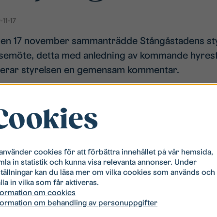
-11-17
en 17 november sammanträdde Stångåstadens styr
elsemöte, detta med anledning av kommande hyres
rar styrelsen en gemensam kommentar.
r:
Cookies
e har beslutat att inleda diskussion om hyresförhandlingar in
vslå förslag om begäran att avstå från att kalla till hyresförh
1.
 använder cookies för att förbättra innehållet på vår hemsida,
mla in statistik och kunna visa relevanta annonser. Under
ställningar kan du läsa mer om vilka cookies som används och
lla in vilka som får aktiveras.
relseordförande Stångåstaden, telefon 070-619 04 55
formation om cookies
Styrelseordförande Stångåstaden, telefon 070-551 57 76
formation om behandling av personuppgifter