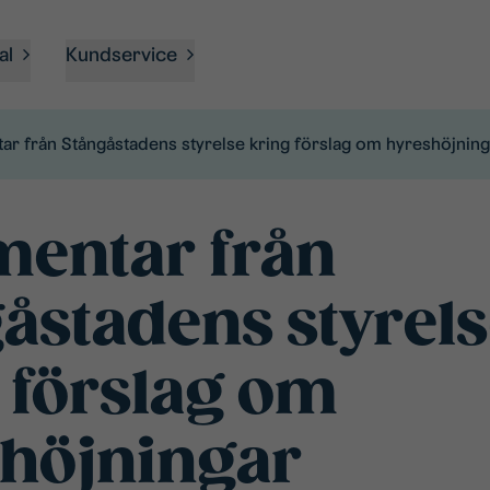
al
Kundservice
r från Stångåstadens styrelse kring förslag om hyreshöjning
entar från
åstadens styrel
 förslag om
höjningar