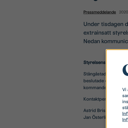
Pressmeddelande
2020
Under tisdagen d
extrainsatt styr
Nedan kommunice
Styrelsens kommenta
Stångåstadens styrels
beslutade därmed att a
kommande hyror 202
Vi
sa
Kontaktpersoner:
in
stä
Astrid Brissman, Sty
In
Jan Österlind, Vice 
In