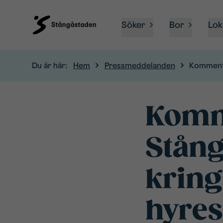
Söker
Bor
Lok
Du är här:
Hem
Pressmeddelanden
Kommenta
Komm
Stång
kring
hyres