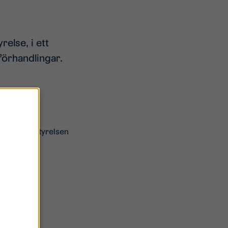
else, i ett
förhandlingar.
för 2021. Styrelsen
andling för