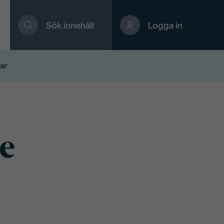
Sök innehåll
Logga in
ar
se