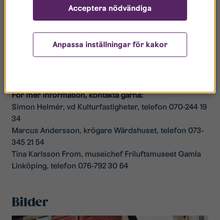
Acceptera nödvändiga
– Äntligen får vi en ny krögare i området, det är
efterlängtat. Vi ser fram emot att samarbeta
tillsammans med Marcus och är väldigt glada över att
Anpassa inställningar för kakor
han öppnar ungefär samtidigt som vi bjuder besökare
in till aktiviteten Tidernas jul säger museichef Tina
Karlsson From.
För mer information, kontakta gärna:
Simon Helmér, vd Kulturfastigheter, telefon 070-244 19
34
Marcus Andersson, krögare Wärdshuset, telefon 073-
345 21 54
Tina Karlsson From, museichef Friluftsmuseet Gamla
Linköping, telefon 076-792 30 64
Bilder