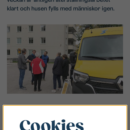
klart och husen fylls med människor igen.
Knappt häften av de som drabbades flyttar tillbaka.
Skälen till att vissa väljer att inte flytta tillbaka är säkert
Cookies
lite olika. Några tycker det är jobbigt att vara
evakuerad under en längre tid, några har fått ändrade