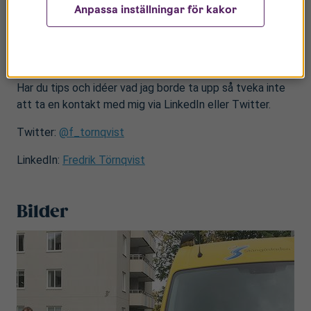
Anpassa inställningar för kakor
Jag hoppas med mina blogginlägg bidra till en ökad
förståelse för vår verksamhet och vad vi som
bostadsbolag bidrar med till att göra samhället och
Linköping i synnerhet till en bättre stad att bo och leva i.
Har du tips och idéer vad jag borde ta upp så tveka inte
att ta en kontakt med mig via LinkedIn eller Twitter.
Twitter:
@f_tornqvist
LinkedIn:
Fredrik Törnqvist
Bilder