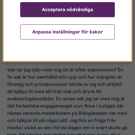
det bra. Även vårt bemötande och vår kommunikation
Acceptera nödvändiga
är över 90% nöjda med. Den svåra evakueringsfrågan
tycker 88% att vi hanterade på bästa möjliga sätt under
rådande omständigheter. Förtroendet för
Anpassa inställningar för kakor
Stångåstaden har också ökat rejält genom
krishanteringen. Materialet är omfattande och vi
kommer att gå igenom alla svar och dra nytta av tips vi
fått på saker som kan göras ännu bättre nästa gång.
Vad tar jag själv med mig ett år efter explosionen? En
fin sak är hur samhället slöt upp och hur mängder av
företag och privatpersoner hörde av sig och erbjöd
att hjälpa till med allt från mat och dryck till
evakueringsbostäder. En annan sak jag tar med mig är
det fantastiska engagemanget som finns i bolaget där
nästan varenda medarbetare på Stångåstaden var med
och hjälpte till på något sätt. Jag fick en fråga från
media i slutet av den första dagen om vi snart skulle gå
hem. Då kändes det väldigt bra att kunna svara att vi