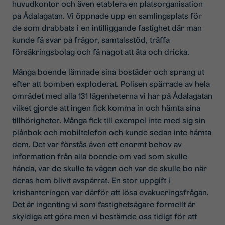
huvudkontor och även etablera en platsorganisation
på Ådalagatan. Vi öppnade upp en samlingsplats för
de som drabbats i en intilliggande fastighet där man
kunde få svar på frågor, samtalsstöd, träffa
försäkringsbolag och få något att äta och dricka.
Många boende lämnade sina bostäder och sprang ut
efter att bomben exploderat. Polisen spärrade av hela
området med alla 131 lägenheterna vi har på Ådalagatan
vilket gjorde att ingen fick komma in och hämta sina
tillhörigheter. Många fick till exempel inte med sig sin
plånbok och mobiltelefon och kunde sedan inte hämta
dem. Det var förstås även ett enormt behov av
information från alla boende om vad som skulle
hända, var de skulle ta vägen och var de skulle bo när
deras hem blivit avspärrat. En stor uppgift i
krishanteringen var därför att lösa evakueringsfrågan.
Det är ingenting vi som fastighetsägare formellt är
skyldiga att göra men vi bestämde oss tidigt för att