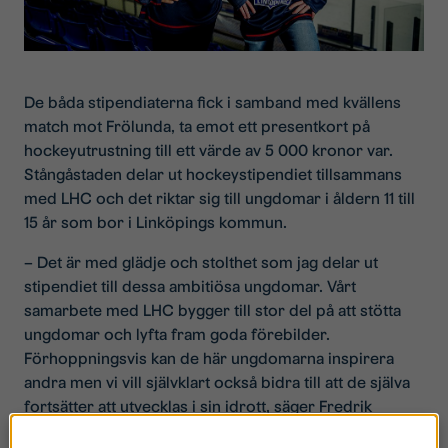
De båda stipendiaterna fick i samband med kvällens
match mot Frölunda, ta emot ett presentkort på
hockeyutrustning till ett värde av 5 000 kronor var.
Stångåstaden delar ut hockeystipendiet tillsammans
med LHC och det riktar sig till ungdomar i åldern 11 till
15 år som bor i Linköpings kommun.
– Det är med glädje och stolthet som jag delar ut
stipendiet till dessa ambitiösa ungdomar. Vårt
samarbete med LHC bygger till stor del på att stötta
ungdomar och lyfta fram goda förebilder.
Förhoppningsvis kan de här ungdomarna inspirera
andra men vi vill självklart också bidra till att de själva
fortsätter att utvecklas i sin idrott, säger Fredrik
Törnqvist, vd på Stångåstaden.