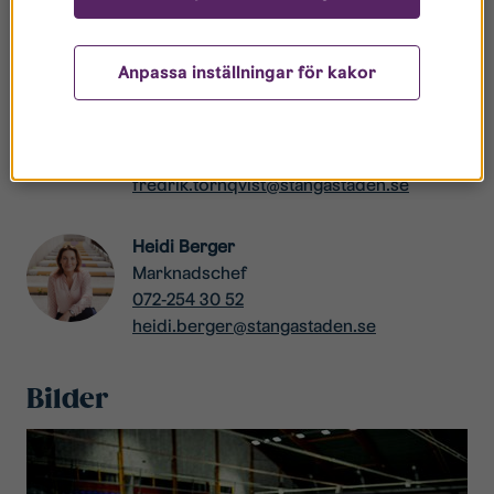
Kontakter
Anpassa inställningar för kakor
Fredrik Törnqvist
VD
072-574 96 60
fredrik.tornqvist@stangastaden.se
Heidi Berger
Marknadschef
072-254 30 52
heidi.berger@stangastaden.se
Bilder