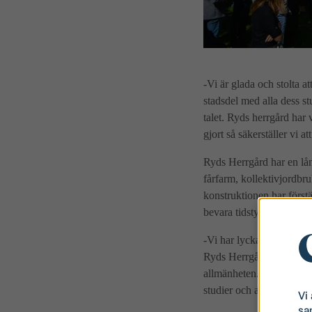
-Vi är glada och stolta a
stadsdel med alla dess st
talet. Ryds herrgård har 
gjort så säkerställer vi a
Ryds Herrgård har en lång
fårfarm, kollektivjordb
konstruktionen har förstä
bevara tidstypiska detalje
-Vi har lyckats behålla
Ryds Herrgård, kommer a
allmänheten. En annan fö
studier och att umgås, s
Vi
sa