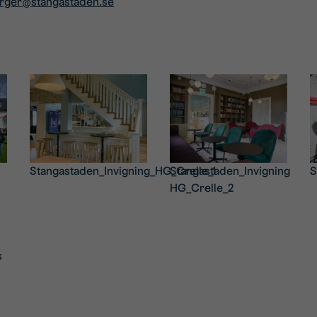
erger@stangastaden.se
Stangastaden_Invigning_HG_Crelle_1
Stangastaden_Invigning
S
HG_Crelle_2
s