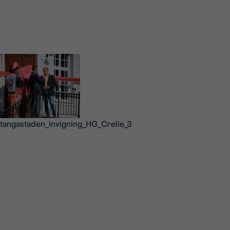
tangastaden_Invigning_HG_Crelle_3