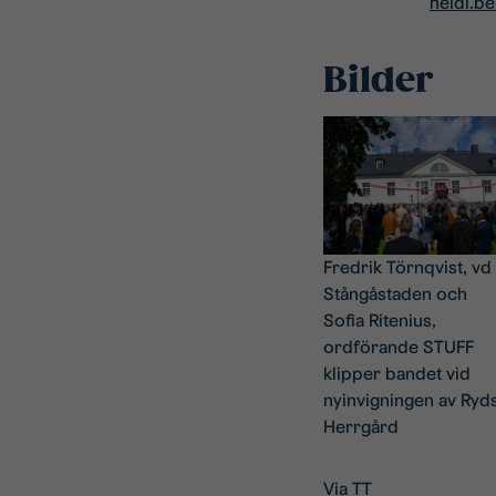
heidi.b
Bilder
Fredrik Törnqvist, vd
Stångåstaden och
Sofia Ritenius,
ordförande STUFF
klipper bandet vid
nyinvigningen av Ryd
Herrgård
Via TT