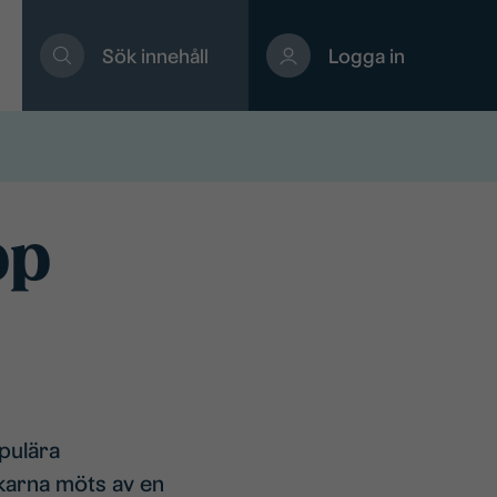
Sök innehåll
Logga in
pp
pulära
ökarna möts av en