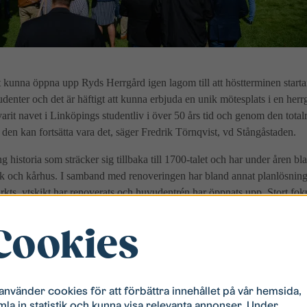
tt kunna öppna upp Ryds Herrgård igen lagom till att höstterminen startar
udenter och det är häftigt att kunna erbjuda en unik mötesplats i en he
varit navet i Linköpings studentliv i över 50 års tid och genom den tota
tt den kan fortsätta vara det, säger Fredrik Törnqvist, vd Stångåstaden.
 historia som sträcker sig tillbaka till 1700-talet och har under åren b
ruk och kårhus. I samband med renoveringen har bland annat planlösnin
rkts, ytskikt har renoverats och huvudentrén har öppnats upp. Stort foku
r.
Cookies
 det unika med byggnaden men anpassat den för en modern verksamhet. 
tt ha ett fortsatt fokus på studenter men kommer också öppna upp dela
rändring är att Herrgården också kommer vara öppen dagtid för att då 
äger Simon Helmér, vd Studentbostäder.
 använder cookies för att förbättra innehållet på vår hemsida,
mla in statistik och kunna visa relevanta annonser. Under