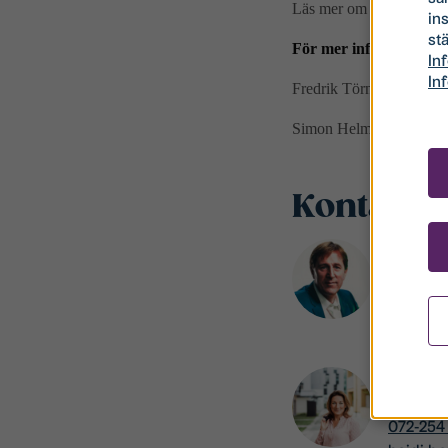
Läs mer om Ryds Herrgår
in
stä
För mer information, 
In
In
Fredrik Törnqvist, vd S
Simon Helmér, vd Stude
Kontakte
Fredrik 
VD
072-574
fredrik
Heidi B
Markna
072-254