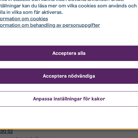
ds historia här:
https://www.studentbostader.se/sv/vara-bostader/ryds-
ställningar kan du läsa mer om vilka cookies som används och
lla in vilka som får aktiveras.
kontakta gärna:
formation om cookies
formation om behandling av personuppgifter
tångåstaden, 072-5749660
ntbostäder, 070-2441934
Acceptera alla
r
Acceptera nödvändiga
Törnqvist
 96 60
Anpassa inställningar för kakor
.tornqvist@stangastaden.se
erger
dschef
 30 52