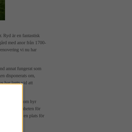
. Ryd är en fantastisk
rrgård med anor från 1700-
lrenovering vi nu har
land annat fungerat som
gen disponerats om,
s har lagts vid att
Kårservice, som hyr
r av verksamheten för
fungera som en plats för