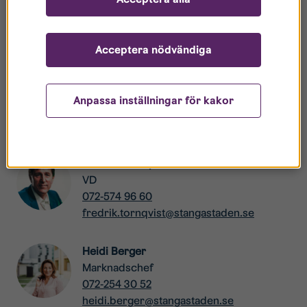
För mer information, kontakta gärna:
Fredrik Törnqvist, VD Stångåstaden telefon: 072-574 96 60
Acceptera nödvändiga
Läs mer om Great Place To Work
www.greatplacetowork.se
Anpassa inställningar för kakor
Kontakter
Fredrik Törnqvist
VD
072-574 96 60
fredrik.tornqvist@stangastaden.se
Heidi Berger
Marknadschef
072-254 30 52
heidi.berger@stangastaden.se