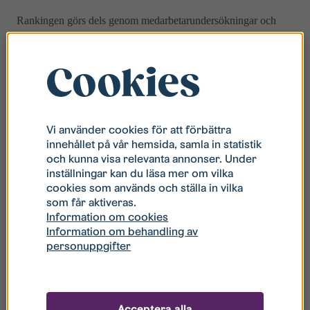
Rankingen görs dels genom medarbetarundersökningar och
dels genom att titta på hur företag motiverar, inspirerar och tar
hand om sina anställda. Sammantaget innebär
Cookies
resultatutvecklingen att 97 procent av medarbetarna på
Stångåstaden kan rekommendera sin arbetsgivare, och 98
procent upplever att de har en mycket bra arbetsplats. Totalt
placerar sig Stångåstadens på en nionde plats över Sveriges
Vi använder cookies för att förbättra
mest attraktiva arbetsplatser bland medelstora företag.
innehållet på vår hemsida, samla in statistik
och kunna visa relevanta annonser. Under
Stångåstaden använder Great Place to Works
inställningar kan du läsa mer om vilka
medarbetarundersökning för att kunna jämföra sig med och lära
cookies som används och ställa in vilka
av de bästa arbetsgivarna i Sverige och Europa. Ambitionen är
som får aktiveras.
att jobba aktivt med årets resultat för att kunna prioritera och
Information om cookies
förbättra saker som är viktiga för varje enskild medarbetare.
Information om behandling av
personuppgifter
Under året genomförs ett tolv månader långt
engagemangsprogram som syftar till att är att utveckla
ledarskap, målstyrning och gemensamma prestationer genom
ett ökat engagemang och delaktighet.
Acceptera alla