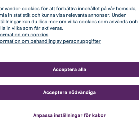
ångåstaden, tel. 072-574 96 60
 använder cookies för att förbättra innehållet på vår hemsida,
mla in statistik och kunna visa relevanta annonser. Under
dlare Hyresgästföreningen, tel. 070-891 56 45
ställningar kan du läsa mer om vilka cookies som används och
lla in vilka som får aktiveras.
formation om cookies
r
formation om behandling av personuppgifter
Törnqvist
 96 60
Acceptera alla
.tornqvist@stangastaden.se
Acceptera nödvändiga
erger
dschef
 30 52
Anpassa inställningar för kakor
erger@stangastaden.se
t