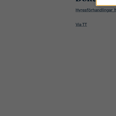
Hyresförhandlingar_
Via TT