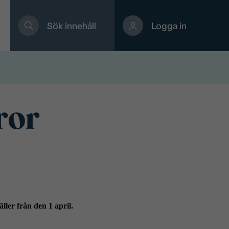
Sök innehåll
Logga in
ror
ler från den 1 april.