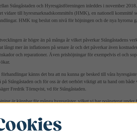
llan Stångåstaden och Hyresgästföreningen inleddes i november 2018.
et vidare till hyresmarknadskommittén (HMK), en nationell kommitté so
dlingar. HMK tog beslut om nivå för höjningen och de nya hyrorna gä
vecklingen är högre än på många år vilket påverkar Stångåstadens ver
 långt mer än inflationen på senare år och det påverkar även kostnade
enskador och reparationer. Även prishöjningar för exempelvis el och sop
 ökar.
 förhandlingar känns det bra att nu kunna ge besked till våra hyresgäste
å på Stångåstaden och för oss är det oerhört viktigt att ta hand om både
, säger Fredrik Törnqvist, vd för Stångåstaden.
öjning är kännbar för många hyresgäster, vilket vi har poängterat under 
för att hålla nere hyrorna och utgår från att hyreshöjningen kommer hyre
kad kvalitet i boendet, säger Benny Andersson, förhandlare på Hyresgäst
Cookies
ation kontakta gärna: