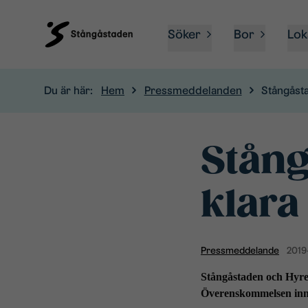
Söker
Bor
Lok
Du är här:
Hem
Pressmeddelanden
Stångåsta
Stång
klara
Pressmeddelande
2019
Stångåstaden och Hyres
Överenskommelsen inne