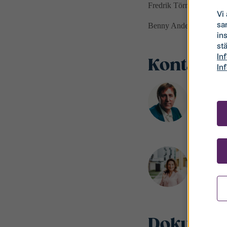
Fredrik Törnqvist, vd St
Vi
sa
Benny Andersson, förhan
in
stä
In
Kontakte
In
Fredrik 
VD
072-574
fredrik
Heidi B
Markna
072-254
heidi.b
Dokumen