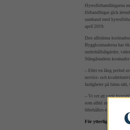
Hyresförhandlingarna me
förhandlingar gick ärend
samband med hyresförhan
april 2019.
Den allmänna kostnadsut
Byggkostnaderna har ökat
underhållsåtgärder, vatt
Stångåstadens kostnader
– Efter en lång period av
service- och kvalitetsniv
fastigheter på bästa sätt
– Vi vet att varje hyresh
som alltid ansträngt oss 
bibehållen eller helst ö
För ytterligare inform