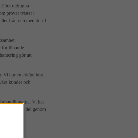
 Efter utdragna
m prövar tvister i
ller från och med den 1
ksamhet.
r för löpande
hantering gör att
r. Vi har en erkänt hög
 våra kunder och
förhandlingarna. Vi har
sgästerna till del genom
föreningen.