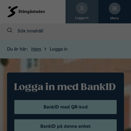
Logga in
Meny
Sök:
Du är här:
Hem
Logga in
Logga in med BankID
BankID med QR-kod
BankID på denna enhet