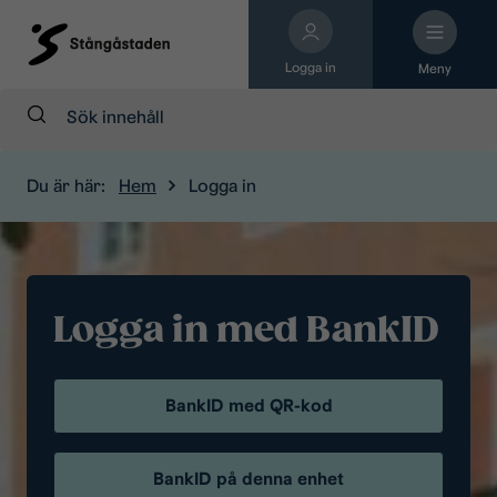
Logga in
Meny
Sök:
Du är här:
Hem
Logga in
Logga in med BankID
BankID med QR-kod
BankID på denna enhet