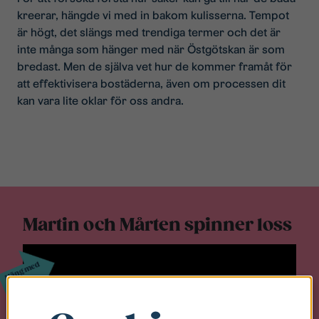
kreerar, hängde vi med in bakom kulisserna. Tempot
är högt, det slängs med trendiga termer och det är
inte många som hänger med när Östgötskan är som
bredast. Men de själva vet hur de kommer framåt för
att effektivisera bostäderna, även om processen dit
kan vara lite oklar för oss andra.
Martin och Mårten spinner loss