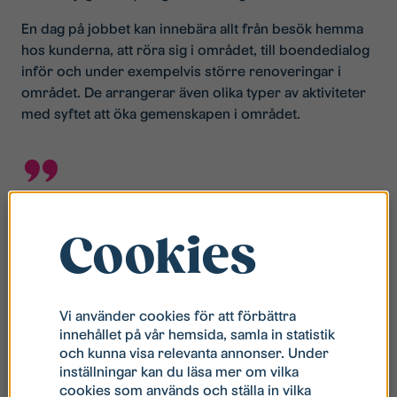
En dag på jobbet kan innebära allt från besök hemma
hos kunderna, att röra sig i området, till boendedialog
inför och under exempelvis större renoveringar i
området. De arrangerar även olika typer av aktiviteter
med syftet att öka gemenskapen i området.
Det är variationen som gör att
Cookies
det är roligt att gå till jobbet
Mia Powalko, stadsdelsutvecklare
Vi använder cookies för att förbättra
Mötet med människor, få med sig människor, dialog
innehållet på vår hemsida, samla in statistik
med de boende. Vi jobbar mycket med
och kunna visa relevanta annonser. Under
beteendeförändringar. Bygga relationer.
inställningar kan du läsa mer om vilka
cookies som används och ställa in vilka