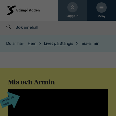
Logga in
Meny
Sök:
Du är här:
Hem
Livet på Stångis
mia-armin
Mia och Armin