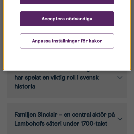
Sverige kallad borggård och har varit hem åt många
familjer genom åren. Nedan berättar vi kort om några
Acceptera nödvändiga
familjer som huserat på säteriet.
Anpassa inställningar för kakor
Släkten Rosenstierna – adlig ätt som
har spelat en viktig roll i svensk
historia
Familjen Sinclair – en central aktör på
Lambohofs säteri under 1700-talet