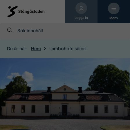
Logga in
Meny
Sök:
Du är här:
Hem
Lambohofs säteri