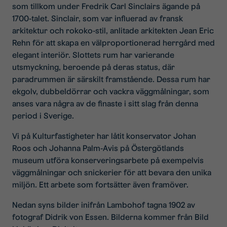
som tillkom under Fredrik Carl Sinclairs ägande på
1700-talet. Sinclair, som var influerad av fransk
arkitektur och rokoko-stil, anlitade arkitekten Jean Eric
Rehn för att skapa en välproportionerad herrgård med
elegant interiör. Slottets rum har varierande
utsmyckning, beroende på deras status, där
paradrummen är särskilt framstående. Dessa rum har
ekgolv, dubbeldörrar och vackra väggmålningar, som
anses vara några av de finaste i sitt slag från denna
period i Sverige​.
Vi på Kulturfastigheter har låtit konservator Johan
Roos och Johanna Palm-Avis på Östergötlands
museum utföra konserveringsarbete på exempelvis
väggmålningar och snickerier för att bevara den unika
miljön. Ett arbete som fortsätter även framöver.
Nedan syns bilder inifrån Lambohof tagna 1902 av
fotograf Didrik von Essen. Bilderna kommer från Bild