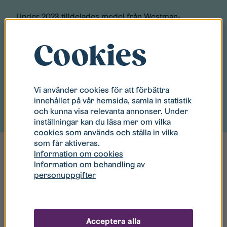
Under 2023 tilldelades medel från Westman-
Wernerska stiftelsen för att kunna göra en
dokumentation av säteriets historia och därmed
Cookies
levandegöra den berättelsen på olika sätt framöver.
Arbetet är ett samarbetet mellan Kulturfastigheter
och Linköpings kommun.
Vi använder cookies för att förbättra
innehållet på vår hemsida, samla in statistik
Läs mer i artikeln
och kunna visa relevanta annonser. Under
inställningar kan du läsa mer om vilka
cookies som används och ställa in vilka
som får aktiveras.
Information om cookies
Information om behandling av
personuppgifter
Familjerna på säteriet
Lambohof är ett av de få bevarade svenska exemplen
Acceptera alla
på en sluten mangård av typen cours d´honneur – i