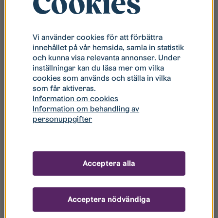
Cookies
Blocked drain
Vi använder cookies för att förbättra
innehållet på vår hemsida, samla in statistik
och kunna visa relevanta annonser. Under
Appliances in the kitchen
inställningar kan du läsa mer om vilka
cookies som används och ställa in vilka
som får aktiveras.
Information om cookies
Appliances in the bathroom
Information om behandling av
personuppgifter
Changing the flourescent tube
Acceptera alla
A cold apartment
Acceptera nödvändiga