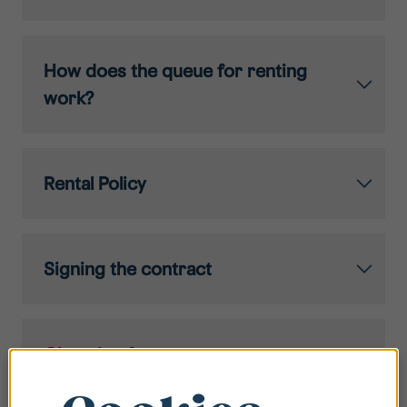
How does the queue for renting
work?
Rental Policy
Signing the contract
Changing fuses