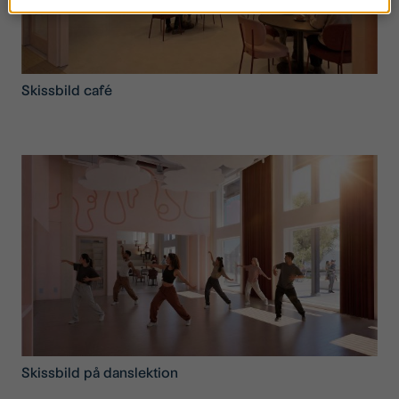
Skissbild café
Skissbild på danslektion