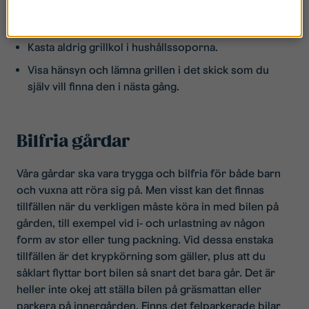
Känn efter så att kolen och askan är kall innan du
slänger den.
Kasta aldrig grillkol i hushållssoporna.
Visa hänsyn och lämna grillen i det skick som du
själv vill finna den i nästa gång.
Bilfria gårdar
Våra gårdar ska vara trygga och bilfria för både barn
och vuxna att röra sig på. Men visst kan det finnas
tillfällen när du verkligen måste köra in med bilen på
gården, till exempel vid i- och urlastning av någon
form av stor eller tung packning. Vid dessa enstaka
tillfällen är det krypkörning som gäller, plus att du
såklart flyttar bort bilen så snart det bara går. Det är
heller inte okej att ställa bilen på gräsmattan eller
parkera på innergården. Finns det felparkerade bilar