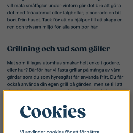
vill mata småfåglar under vintern går det bra att göra
det med fröautomat eller talgbollar, placerade en bit
bort från huset. Tack för att du hjälper till att skapa en
ren och trivsam miljö för alla som bor här.
Grillning och vad som gäller
Mat som tillagas utomhus smakar helt enkelt godare,
eller hur? Därför har vi fasta grillar på många av våra
gårdar som du som hyresgäst får använda fritt. Du får
också använda din egen grill på gården, men se till att
den inte står i närheten av någon fastighet. Och prata
med dina grannar innan så att ingen far illa av os och
rök.
Cookies
Vill du grilla på din egen balkong? Javisst, men bara
(verkligen BARA) om du använder elgrill. Säkerställ
också alltid att dina grannar inte störs. Annars är det
Vi använder cookies för att förbättra