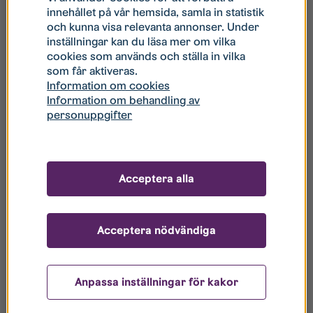
innehållet på vår hemsida, samla in statistik
gården som gäller.
och kunna visa relevanta annonser. Under
inställningar kan du läsa mer om vilka
cookies som används och ställa in vilka
Viktiga grilltips
som får aktiveras.
Information om cookies
Lämna aldrig en tänd grill obevakad.
Information om behandling av
personuppgifter
Ha tillgång till vatten så att du kan släcka grillen.
Grilla bara med kol eller briketter.
För din och andras säkerhet, använd tändrör,
Acceptera alla
tändklossar eller tändpapper. Spruta aldrig
tändvätska eller T-röd på glöden eftersom risken att
bränna sig allvarligt är stor.
Acceptera nödvändiga
Dubbelkolla att grillen verkligen är släckt innan du
lämnar den.
Vänta till dagen efter med att tömma ut askan, då är
Anpassa inställningar för kakor
du säker på att glöden slocknat.