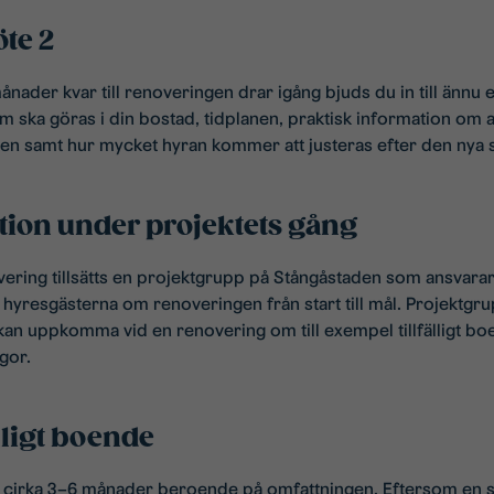
te 2
ånader kvar till renoveringen drar igång bjuds du in till ännu 
om ska göras i din bostad, tidplanen, praktisk information om 
en samt hur mycket hyran kommer att justeras efter den nya 
on under projektets gång
overing tillsätts en projektgrupp på Stångåstaden som ansvar
yresgästerna om renoveringen från start till mål. Projektgrupp
kan uppkomma vid en renovering om till exempel tillfälligt b
gor.
fälligt boende
 cirka 3–6 månader beroende på omfattningen. Eftersom en 