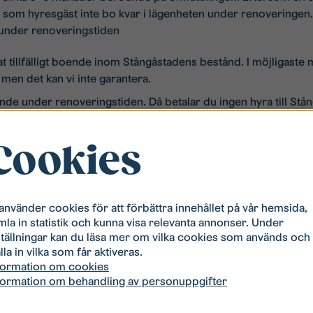
 som hyresgäst inte bo kvar i lägenheten under renoveringen. 
 under renoveringstiden
annat tillfälligt boende inom Stångåstadens bestånd. I möjligaste
n det kan vi inte garantera.
de under renoveringstiden. Då betalar du ingen hyra till Stå
t till annat boende och säga upp lägenheten.
Cookies
exempelvis adressändring och flytt av el-abonnemang, ersätts
ångåstaden samarbetar med en flyttfirma som hjälper dig med
as i god tid innan flytten.
 använder cookies för att förbättra innehållet på vår hemsida,
mla in statistik och kunna visa relevanta annonser. Under
ställningar kan du läsa mer om vilka cookies som används och
ing
lla in vilka som får aktiveras.
formation om cookies
öjs standarden i din lägenhet. Den nya hyran beräknas genom
formation om behandling av personuppgifter
esgästföreningen och presenteras vid det andra hyresgästm
lket innebär att hyreshöjningen sker successivt under flera års