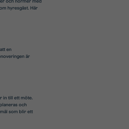
rder och normer med
 som hyresgäst. Här
att en
enoveringen är
in till ett möte.
planeras och
mål som blir ett