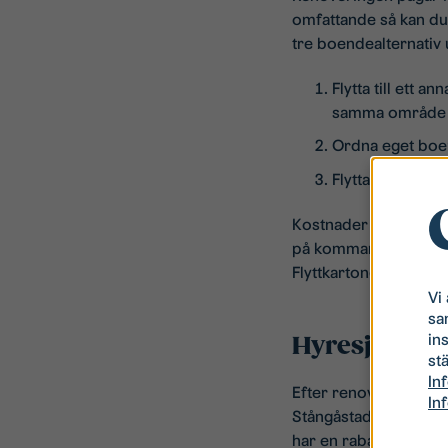
omfattande så kan du
tre boendealternativ
Flytta till ett 
samma område me
Ordna eget boen
Flytta permanen
Kostnader för flytt, 
på kommande hyra. St
Flyttkartonger leverer
Vi
sa
in
Hyresjuster
stä
In
Efter renoveringen h
In
Stångåstaden och Hyr
har en rabattrappa vi