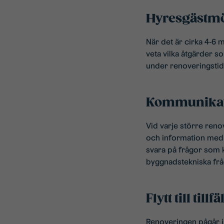
Hyresgästmö
När det är cirka 4-6 m
veta vilka åtgärder s
under renoveringstid
Kommunikati
Vid varje större ren
och information med h
svara på frågor som 
byggnadstekniska frå
Flytt till till
Renoveringen pågår i