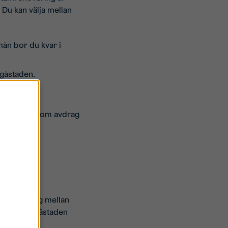
Du kan välja mellan
 mån bor du kvar i
ngåstaden.
 mot kvitto som avdrag
 flytten.
 förhandling mellan
ötet. Stångåstaden
 tid.