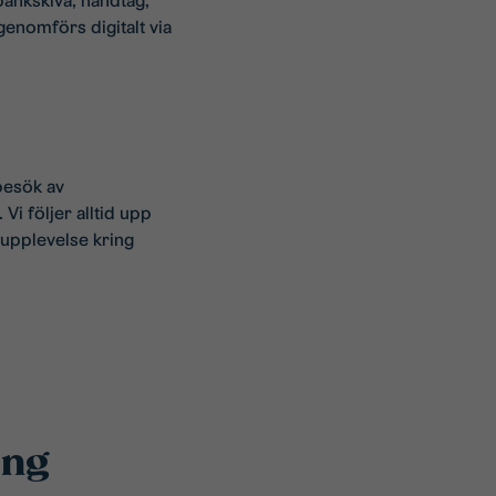
bänkskiva, handtag,
genomförs digitalt via
besök av
Vi följer alltid upp
 upplevelse kring
ing