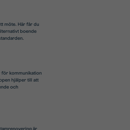
ett möte. Här får du
alternativt boende
standarden.
ar för kommunikation
en hjälper till att
oende och
stamrenovering är