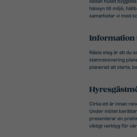
sedan huset byggdes.
hänsyn till miljö, hål
samarbetar vi med ko
Information 
Nästa steg är att du 
stamrenovering plane
planerad att starta,
Hyresgästmö
Cirka ett år innan ren
Under mötet berätta
presenterar en prelim
viktigt verktyg för vå