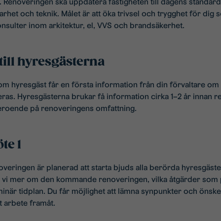
 Renoveringen ska uppdatera fastigheten till dagens standa
lbarhet och teknik. Målet är att öka trivsel och trygghet för dig
nsulter inom arkitektur, el, VVS och brandsäkerhet.
till hyresgästerna
som hyresgäst får en första information från din förvaltare om 
ras. Hyresgästerna brukar få information cirka 1–2 år innan r
 beroende på renoveringens omfattning.
te 1
overingen är planerad att starta bjuds alla berörda hyresgäster 
r vi mer om den kommande renoveringen, vilka åtgärder som 
inär tidplan. Du får möjlighet att lämna synpunkter och önske
rt arbete framåt.