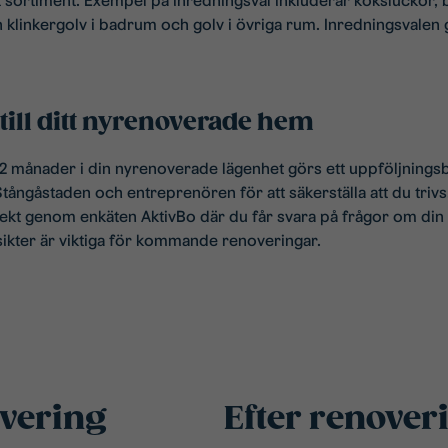
 sortiment. Exempel på inredningsval inkluderar köksluckor, 
 klinkergolv i badrum och golv i övriga rum. Inredningsvalen 
ill ditt nyrenoverade hem
a 2 månader i din nyrenoverade lägenhet görs ett uppföljnings
ångåstaden och entreprenören för att säkerställa att du trivs. 
ekt genom enkäten AktivBo där du får svara på frågor om din
sikter är viktiga för kommande renoveringar.
overing
Efter renover