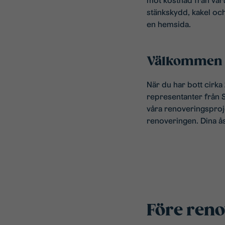
mot kostnad från vårt
stänkskydd, kakel och
en hemsida.
Välkommen t
När du har bott cirk
representanter från St
våra renoveringsproj
renoveringen. Dina å
Före ren