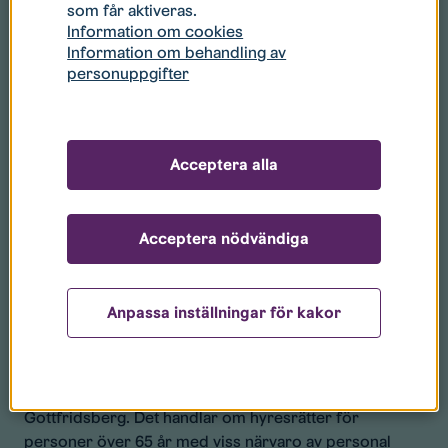
som får aktiveras.
Information om cookies
Information om behandling av
personuppgifter
Acceptera alla
Acceptera nödvändiga
50 nya seniorbostäder byggs i
Anpassa inställningar för kakor
Gottfridsberg
Med en växande äldre befolkning i Linköping planerar
Stångåstaden att bygga 50 nya seniorbostäder i
Gottfridsberg. Det handlar om hyresrätter för
personer över 65 år med viss närvaro av personal