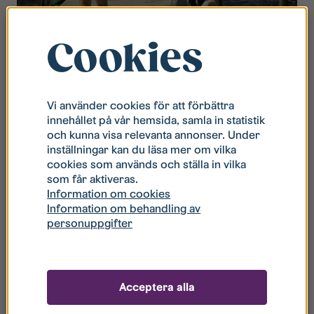
Kollo på KFUM:s lägergård. Foto: Björn Rallare
Cookies
Vi på Stångåstaden är mycket stolta över vårt fina
samarbete som vi har tillsammans med KFUM
Vi använder cookies för att förbättra
Linköping.
innehållet på vår hemsida, samla in statistik
och kunna visa relevanta annonser. Under
– Syftet med våra föreningssamarbeten är att kunna
inställningar kan du läsa mer om vilka
cookies som används och ställa in vilka
erbjuda barn och unga runt om i Linköping
som får aktiveras.
meningsfulla aktiviteter på lov och fritiden. KFUM
Information om cookies
Linköping erbjuder både en stor bredd av aktiviteter
Information om behandling av
inom olika idrotter samt att man också är otroligt
personuppgifter
duktig på att utbilda och engagera ledare till sådana
här arrangemang, säger Heidi Berger marknadschef
på Stångåstaden.
Acceptera alla
Läs mer om
KFUM Linköping