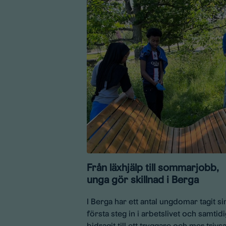
Från läxhjälp till sommarjobb,
unga gör skillnad i Berga
I Berga har ett antal ungdomar tagit si
första steg in i arbetslivet och samtidi
bidragit till ett tryggare och mer trivs