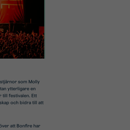
rstjärnor som Molly
an ytterligare en
ll festivalen. Ett
ap och bidra till att
ver att Bonfire har