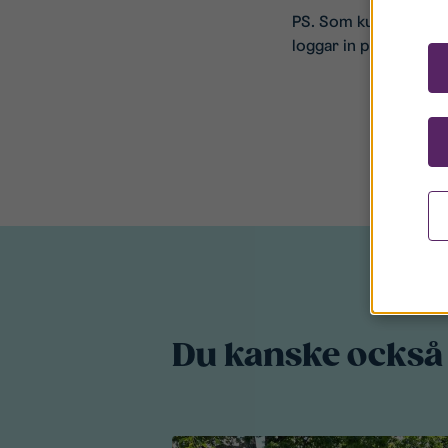
PS. Som kund har du e
loggar in på Mina sido
Du kanske också 