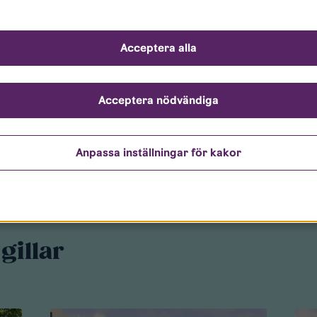
tt förmånligt erbjudande på biljetter till festivalen, mer info
r.
Acceptera alla
Acceptera nödvändiga
Anpassa inställningar för kakor
gillar