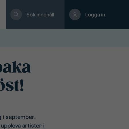
Sök innehåll
Logga in
lbaka
öst!
ng i september.
 uppleva artister i