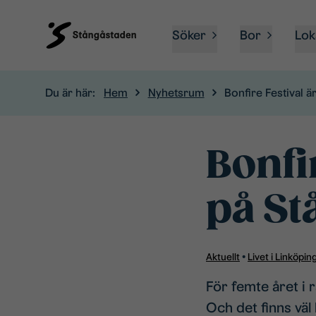
Söker
Bor
Lok
Du är här:
Hem
Nyhetsrum
Bonfire Festival är
Bonfir
på St
Aktuellt
•
Livet i Linköpin
För femte året i r
Och det finns väl 