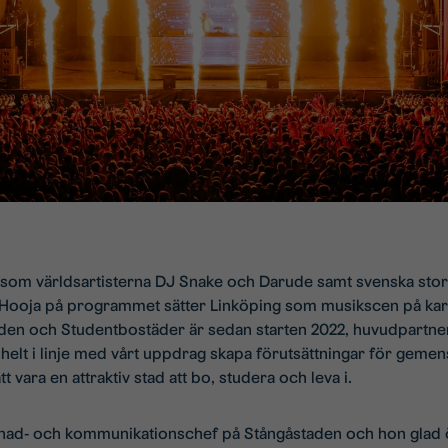
r som världsartisterna DJ Snake och Darude samt svenska sto
Hooja på programmet sätter Linköping som musikscen på kart
den och Studentbostäder är sedan starten 2022, huvudpartner ti
elt i linje med vårt uppdrag skapa förutsättningar för gemensk
t vara en attraktiv stad att bo, studera och leva i.
nad- och kommunikationschef på Stångåstaden och hon glad ö