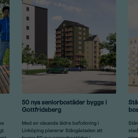
50 nya seniorbostäder byggs i
Stå
Gottfridsberg
bos
na
Med en växande äldre befolkning i
Stån
gt
Linköping planerar Stångåstaden att
stad
amt
bygga 50 nya seniorbostäder i
plan