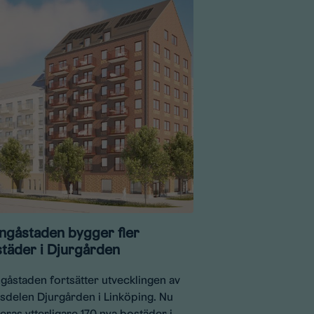
ngåstaden bygger fler
täder i Djurgården
gåstaden fortsätter utvecklingen av
sdelen Djurgården i Linköping. Nu
eras ytterligare 170 nya bostäder i