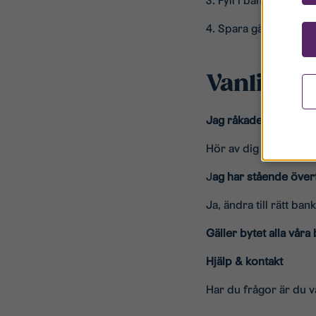
3. Fyll i bankgironum
4. Spara gärna som m
Vanliga f
Jag råkade betala till
Hör av dig till oss så
J
ag har stående överf
Ja, ändra till rätt ban
Gäller bytet alla vår
Hjälp & kontakt
Har du frågor är du 