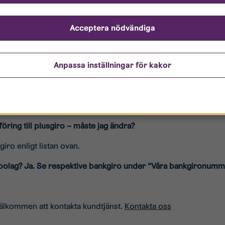
ret (enligt listan ovan), belopp, förfallodatum och OCR-nummer
ottagare för framtida betalningar.
Acceptera nödvändiga
rågor
Anpassa inställningar för kakor
 plusgirot – vad händer nu?
 hjälper vi dig att säkerställa att betalningen kommer rätt.
öring till plusgiro – måste jag ändra?
kgiro enligt listan ovan.
a bolag? Ja. Se respektive bankgiro under “Våra bankgironumm
välkommen att kontakta kundtjänst.
Kontakta oss