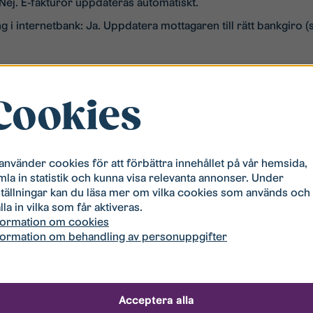
 Nej. E-fakturor uppdateras automatiskt.
g i internetbank: Ja. Uppdatera mottagaren till rätt bankgiro 
s – och vad ändras inte?
Cookies
konto (från plusgiro till bankgiro).
 använder cookies för att förbättra innehållet på vår hemsida,
tt hyresbelopp, förfallodag, OCR-/referensnummer och avtal.
mla in statistik och kunna visa relevanta annonser. Under
ställningar kan du läsa mer om vilka cookies som används och
lla in vilka som får aktiveras.
talar du i internetbanken
formation om cookies
formation om behandling av personuppgifter
bank och välj Betala/överföra.
betalningstyp.
Acceptera alla