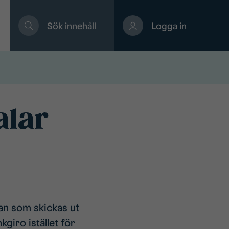
Sök innehåll
Logga in
alar
an som skickas ut
giro istället för