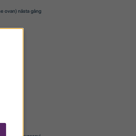
(se ovan) nästa gång