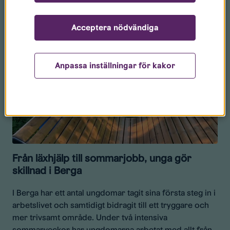
Acceptera nödvändiga
Anpassa inställningar för kakor
Från läxhjälp till sommarjobb, unga gör
skillnad i Berga
I Berga har ett antal ungdomar tagit sina första steg in i
arbetslivet och samtidigt bidragit till ett tryggare och
mer trivsamt område. Under två intensiva
sommarveckor har ungdomarna arbetat med allt från