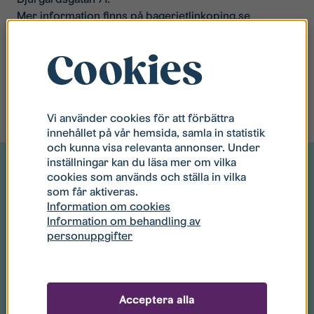
Mer information finns på
bagerietlin
koping.se
Cookies
Vi använder cookies för att förbättra
innehållet på vår hemsida, samla in statistik
och kunna visa relevanta annonser. Under
inställningar kan du läsa mer om vilka
cookies som används och ställa in vilka
som får aktiveras.
Information om cookies
Information om behandling av
Du kanske också gillar
personuppgifter
Acceptera alla